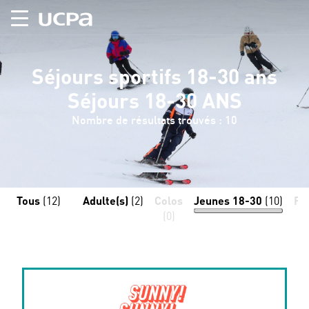
Séjours sportifs 18-30 ans
Séjours 18-30 ANS
Nombre de résultats trouvés : 10
Tous
(12)
Adulte(s)
(2)
Colos
Jeunes 18-30
(10)
Fa
(0)