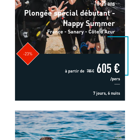
18-25 ans
Plongée spécial débutant -
Happy Summer
France - Sanary - Côte d'Azur
-23%
605 €
à partir de
785 €
/pers
7 jours, 6 nuits