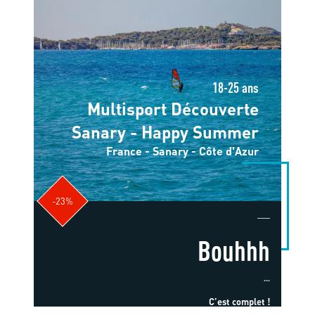
18-25 ans
Multisport Découverte
Sanary - Happy Summer
France - Sanary - Côte d'Azur
-23%
Bouhhh
...
C’est complet !