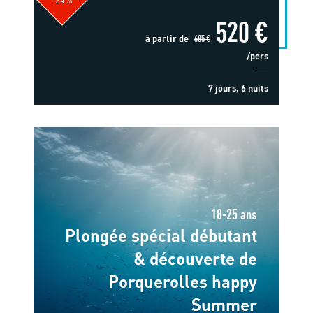
520 €
à partir de
685 €
/pers
7 jours, 6 nuits
18-25 ans
Plongée spécial débutant
& découverte de
Porquerolles happy
Summer