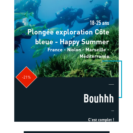
18-25 ans
Plongée exploration Côte
bleue - Happy Summer
France - Niolon - Marseille -
Méditerranée
-21%
Bouhhh
...
C’est complet !