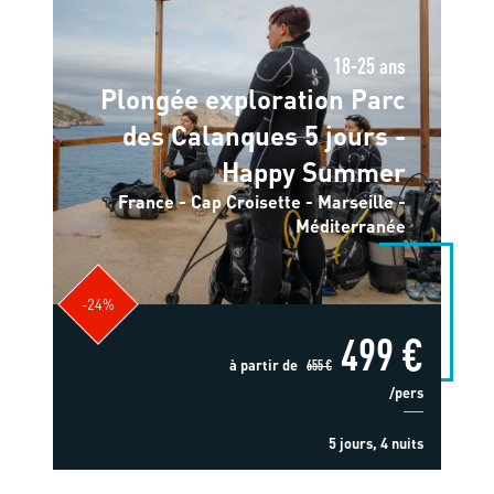
18-25 ans
Plongée exploration Parc
des Calanques 5 jours -
Happy Summer
France - Cap Croisette - Marseille -
Méditerranée
-24%
499 €
à partir de
655 €
/pers
5 jours, 4 nuits