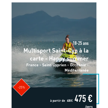
18-25 ans
Multisport Saint-Cyp à la
carte - Happy summer
France - Saint-Cyprien - Occitanie -
Méditerranée
-25%
475 €
à partir de
630 €
/pers