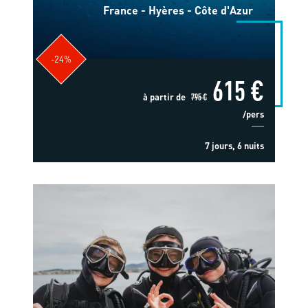
France - Hyères - Côte d'Azur
-24%
615 €
à partir de
795 €
/pers
7 jours, 6 nuits