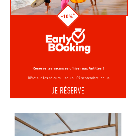
*
-10%
Réserve tes vacances d'hiver aux Antilles !
-10%* sur les séjours jusqu'au 09 septembre inclus.
JE RÉSERVE