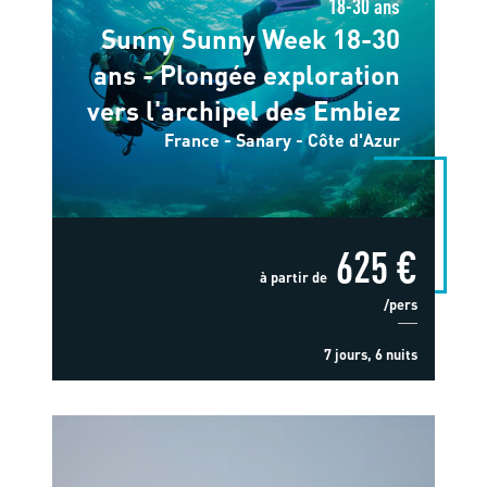
18-30 ans
Sunny Sunny Week 18-30
ans - Plongée exploration
vers l'archipel des Embiez
France - Sanary - Côte d'Azur
625 €
à partir de
/pers
7 jours, 6 nuits