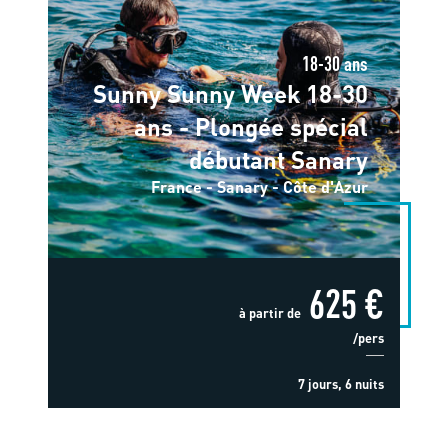
18-30 ans
Sunny Sunny Week 18-30
ans - Plongée spécial
débutant Sanary
France - Sanary - Côte d'Azur
625 €
à partir de
/pers
7 jours, 6 nuits