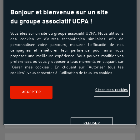
À partir de
5.00€
Bonjour et bienvenue sur un site
du groupe associatif UCPA !
Vous êtes sur un site du groupe associatif UCPA. Nous utilisons
Pour familiariser l’enfant avec le milieu
des cookies et d'autres technologies similaires afin de
aquatique
personnaliser votre parcours, mesurer l'efficacité de nos
campagnes et améliorer leur pertinence pour ainsi vous
Pour favoriser le développement précoce des
proposer une meilleure expérience. Vous pouvez modifier vos
compétences aquatiques grâce à un
préférences ou vous y opposer à tous moments en cliquant sur
environnement sûr et ludique
"Gérer mes cookies". En cliquant sur "Autoriser tous les
cookies", vous consentez à l'utilisation de tous les cookies.
Por développer l'approche psychomotrice
des tout petits
Gérer mes cookies
ACCEPTER
Pour renforcer la relation parents enfant
grâce à un moment privilégié
REFUSER