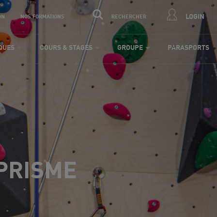
LOGIN
ON
NOS FORMATIONS
RECHERCHER
IQUES
COURS & STAGES
GROUPE
PARASPORTS
 PRISME