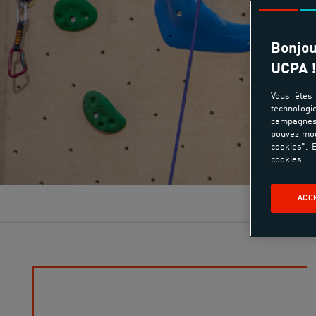
Bonjou
UCPA !
Vous êtes 
technologi
campagnes 
pouvez mod
cookies". E
cookies.
ACC