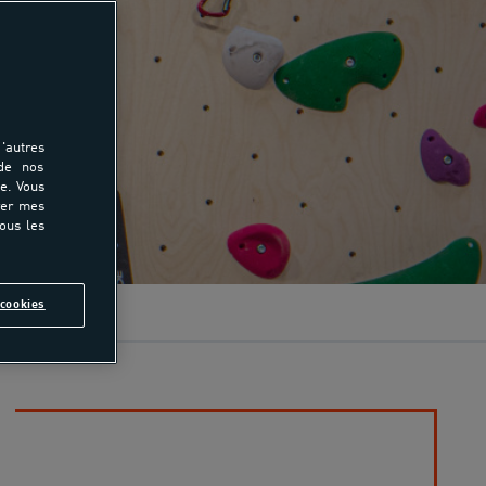
'autres
 de nos
e. Vous
rer mes
tous les
cookies