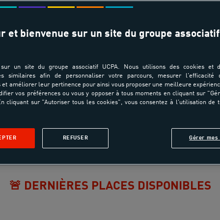
r et bienvenue sur un site du groupe associatif
sur un site du groupe associatif UCPA. Nous utilisons des cookies et d
es similaires afin de personnaliser votre parcours, mesurer l'efficacité
et améliorer leur pertinence pour ainsi vous proposer une meilleure expérienc
ifier vos préférences ou vous y opposer à tous moments en cliquant sur "Gé
n cliquant sur "Autoriser tous les cookies", vous consentez à l'utilisation de 
EPTER
REFUSER
Gérer mes 
Présentation
Aquatique
Escalade
Planning 2026-2027
🚨 DERNIÈRES PLACES DISPONIBLES