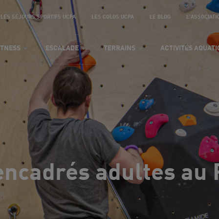
LES SÉJOURS SPORTIFS UCPA
LES COLOS UCPA
LE BLOG
L'ASSOCIATI
ITNESS
ESCALADE
TERRAINS
ACTIVITÉS AQUAT
encadrés adultes au