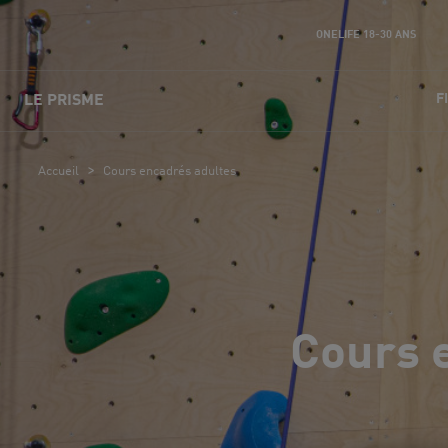
ONELIFE 18-30 ANS
F
LE PRISME
>
Accueil
Cours encadrés adultes
Cours 