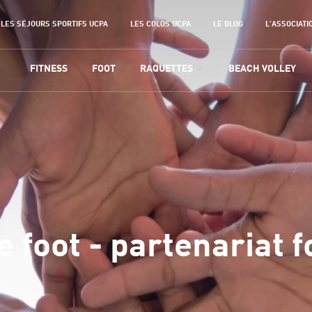
LES SÉJOURS SPORTIFS UCPA
LES COLOS UCPA
LE BLOG
L'ASSOCIATI
FITNESS
FOOT
RAQUETTES
BEACH VOLLEY
 foot - partenariat f