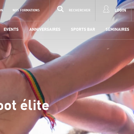
LOGIN
ON
NOS FORMATIONS
RECHERCHER
EVENTS
ANNIVERSAIRES
SPORTS BAR
SÉMINAIRES
oot élite