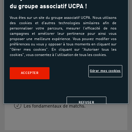
Adulte
du groupe associatif UCPA !
Vous êtes sur un site du groupe associatif UCPA. Nous utilisons
des cookies et d'autres technologies similaires afin de
À partir de
personnaliser votre parcours, mesurer l'efficacité de nos
100.00€
campagnes et améliorer leur pertinence pour ainsi vous
proposer une meilleure expérience. Vous pouvez modifier vos
préférences ou vous y opposer à tous moments en cliquant sur
"Gérer mes cookies". En cliquant sur "Autoriser tous les
Découverte et approfondissement de jeu avec
cookies", vous consentez à l'utilisation de tous les cookies.
les vitres (défense).
Gérer mes cookies
Découverte et approfondissement des coups
ACCEPTER
d'attaque.
Les "smashs padel"
REFUSER
Les fondamentaux de matchs.