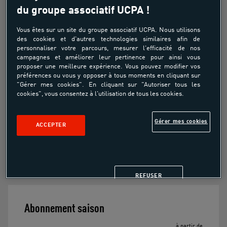
du groupe associatif UCPA !
À partir de
370.00€
Vous êtes sur un site du groupe associatif UCPA. Nous utilisons
des cookies et d'autres technologies similaires afin de
personnaliser votre parcours, mesurer l'efficacité de nos
campagnes et améliorer leur pertinence pour ainsi vous
proposer une meilleure expérience. Vous pouvez modifier vos
Pour découvrir, apprendre et progresser au
préférences ou vous y opposer à tous moments en cliquant sur
foot, par étapes
"Gérer mes cookies". En cliquant sur "Autoriser tous les
cookies", vous consentez à l'utilisation de tous les cookies.
Pour se faire de nouveaux amis
Gérer mes cookies
ACCEPTER
Pour développer des compétences
technicotactiques, physiques et mentales
REFUSER
Abonnement saison
à partir de