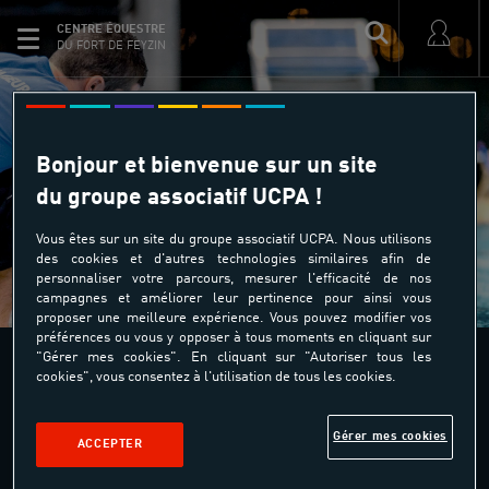
CENTRE ÉQUESTRE
DU FORT DE FEYZIN
Le site est actuellement en
maintenance
Bonjour et bienvenue sur un site
du groupe associatif UCPA !
Merci de ré-essayer ultérieurement
RETOURNER À L'ACCUEIL
Vous êtes sur un site du groupe associatif UCPA. Nous utilisons
des cookies et d'autres technologies similaires afin de
personnaliser votre parcours, mesurer l'efficacité de nos
campagnes et améliorer leur pertinence pour ainsi vous
proposer une meilleure expérience. Vous pouvez modifier vos
préférences ou vous y opposer à tous moments en cliquant sur
"Gérer mes cookies". En cliquant sur "Autoriser tous les
cookies", vous consentez à l'utilisation de tous les cookies.
Centre Équestre du Fort de Feyzin
8 rue du Docteur Jean Long
Gérer mes cookies
69320 FEYZIN
ACCEPTER