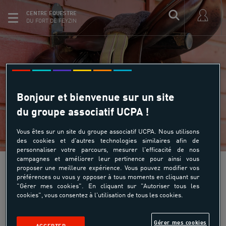
CENTRE ÉQUESTRE
DU FORT DE FEYZIN
Assurance Annulation
Bonjour et bienvenue sur un site
du groupe associatif UCPA !
Vous êtes sur un site du groupe associatif UCPA. Nous utilisons
des cookies et d'autres technologies similaires afin de
personnaliser votre parcours, mesurer l'efficacité de nos
campagnes et améliorer leur pertinence pour ainsi vous
proposer une meilleure expérience. Vous pouvez modifier vos
préférences ou vous y opposer à tous moments en cliquant sur
"Gérer mes cookies". En cliquant sur "Autoriser tous les
Vos activités en toute sérénité !
cookies", vous consentez à l'utilisation de tous les cookies.
Découvrez les formules d’assurance et d'assistance
proposées par le partenaire de l’UCPA, Mutuaide
Gérer mes cookies
Assistance, société du groupe Groupama.