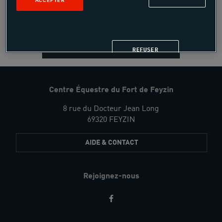
ACCEPTER
Elles sont spécialement pensées pour la pratique de
vos activités de loisirs sportifs !
JE M'ASSURE
REFUSER
Centre Équestre du Fort de Feyzin
8 rue du Docteur Jean Long
69320 FEYZIN
AIDE & CONTACT
Rejoignez-nous