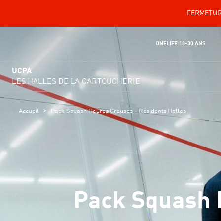
FERMETURE
ONELIFE 18-30 ANS
UCPA
LES HALLES DE LA CARTOUCHERIE
>
Accueil
Pack Squash Heures Creuses - Résidents Halles
Pack Squash 