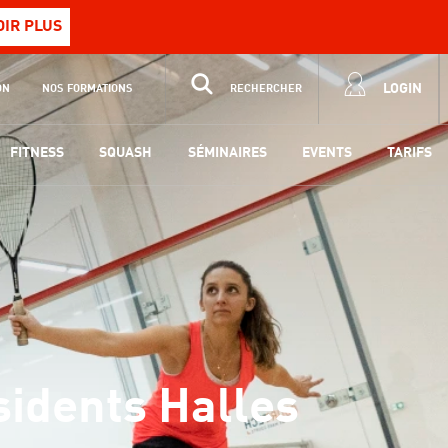
OIR PLUS
LOGIN
ON
NOS FORMATIONS
RECHERCHER
FITNESS
SQUASH
SÉMINAIRES
EVENTS
TARIFS
idents Halles