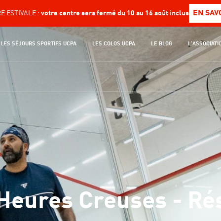
EN SAV
 ESTIVALE :
votre centre sera fermé du 10 au 16 août inclus
LES SÉJOURS SPORTIFS UCPA
LES COLOS UCPA
LE BLOG
L'ASSOCIATI
Heures Creuses - Rés