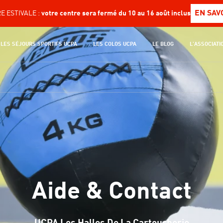
EN SAV
 ESTIVALE :
votre centre sera fermé du 10 au 16 août inclus
LES SÉJOURS SPORTIFS UCPA
LES COLOS UCPA
LE BLOG
L'ASSOCIATI
Aide & Contact