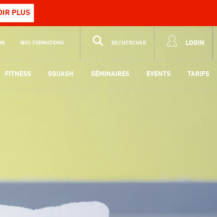
OIR PLUS
LOGIN
ON
NOS FORMATIONS
RECHERCHER
FITNESS
SQUASH
SÉMINAIRES
EVENTS
TARIFS