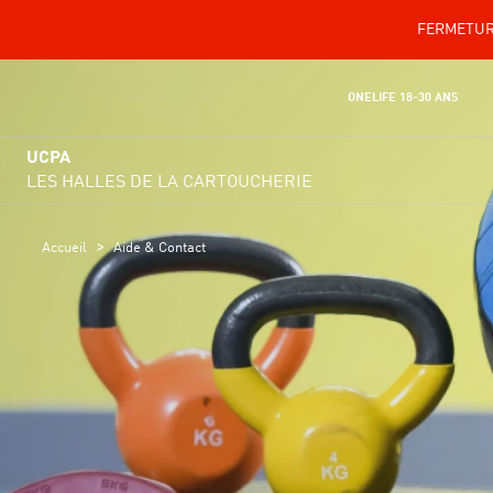
FERMETURE
ONELIFE 18-30 ANS
UCPA
LES HALLES DE LA CARTOUCHERIE
>
Accueil
Aide & Contact