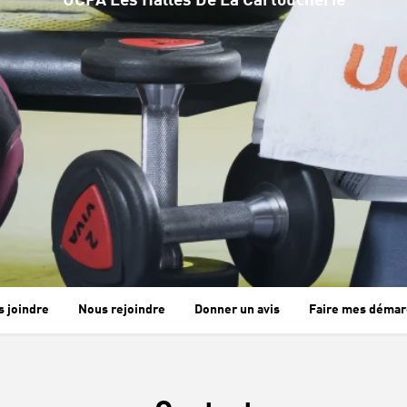
UCPA Les Halles De La Cartoucherie
 joindre
Nous rejoindre
Donner un avis
Faire mes démar