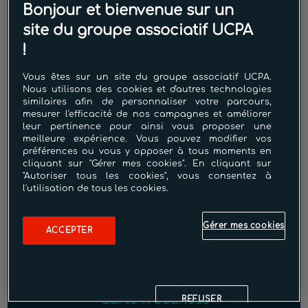
Bonjour et bienvenue sur un
95.00€
site du groupe associatif UCPA
!
Pour s'initier ou performer en
Vous êtes sur un site du groupe associatif UCPA.
natation. Pour profiter de la
Nous utilisons des cookies et d'autres technologies
similaires afin de personnaliser votre parcours,
dynamique de groupe. Pour
mesurer l'efficacité de nos campagnes et améliorer
parfaire sa santé physique et
leur pertinence pour ainsi vous proposer une
meilleure expérience. Vous pouvez modifier vos
mentale
préférences ou vous y opposer à tous moments en
cliquant sur "Gérer mes cookies". En cliquant sur
"Autoriser tous les cookies", vous consentez à
l'utilisation de tous les cookies.
Gérer mes cookies
ACCEPTER
Carte 11 Séances
REFUSER