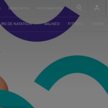
G
L'ASSOCIATION
NOS FORMATIONS
URS DE NATATION
BALNEO
FITNESS
TARIFS