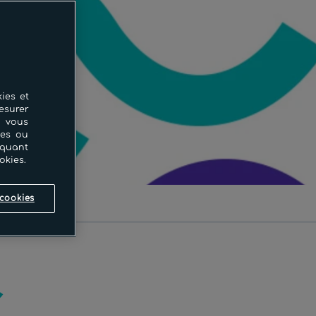
ies et
esurer
i vous
ces ou
iquant
okies.
cookies