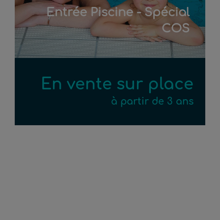
Entrée Piscine - Spécial
COS
En vente sur place
à partir de 3 ans