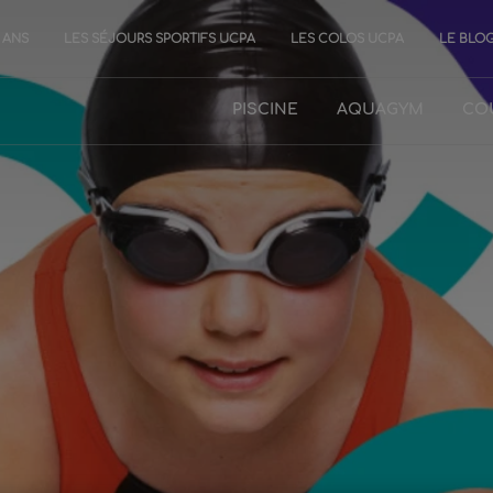
0 ANS
LES SÉJOURS SPORTIFS UCPA
LES COLOS UCPA
LE BLO
PISCINE
AQUAGYM
CO