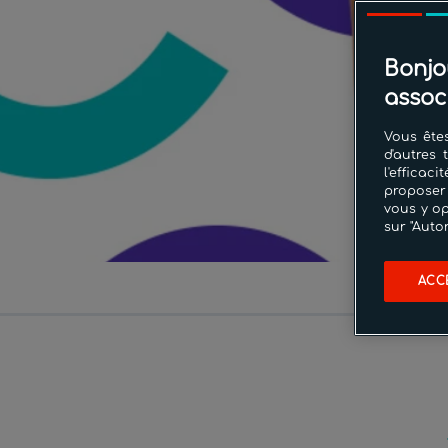
Bonjo
assoc
Vous êtes
d'autres 
l'effica
proposer
vous y op
sur "Auto
ACC