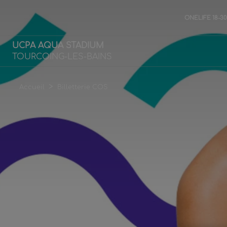
ONELIFE 18-3
UCPA AQUA STADIUM
TOURCOING-LES-BAINS
>
Accueil
Billetterie COS