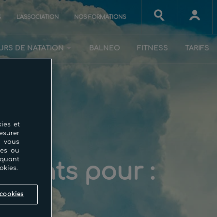
G
L'ASSOCIATION
NOS FORMATIONS
URS DE NATATION
BALNEO
FITNESS
TARIFS
ies et
esurer
i vous
ces ou
iquant
ultats pour :
okies.
cookies