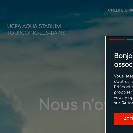
ONELIFE 18-3
UCPA AQUA STADIUM
TOURCOING-LES-BAINS
Bonjo
assoc
Vous êtes
d'autres 
l'effica
proposer
vous y op
Nous n’avons
sur "Auto
ACC