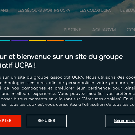
0 ANS
LES SÉJOURS SPORTIFS UCPA
LES COLOS UCPA
LE BLO
PISCINE
AQUAGYM
CO
ur et bienvenue sur un site du groupe
iatif UCPA !
 sur un site du groupe associatif UCPA. Nous utilisons des cook
technologies similaires afin de personnaliser votre parcours, m
cité de nos campagnes et améliorer leur pertinence pour ains
 une meilleure expérience. Vous pouvez modifier vos préféren
poser à tous moments en cliquant sur "Gérer mes cookies". En cl
 pas trouvé de rés
riser tous les cookies", vous consentez à l'utilisation de tous les co
EPTER
REFUSER
Gérer mes 