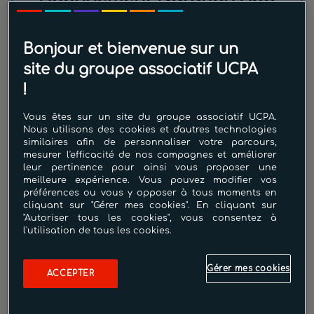
À partir de
330.30€
Bonjour et bienvenue sur un
site du groupe associatif UCPA
!
Pour améliorer et maîtriser les
différentes nages codifiées. pour
Vous êtes sur un site du groupe associatif UCPA.
travailler les techniques de nage en
Nous utilisons des cookies et d'autres technologies
similaires afin de personnaliser votre parcours,
mettant l’accent sur la propulsion
mesurer l'efficacité de nos campagnes et améliorer
efficace, la respiration et la posture
leur pertinence pour ainsi vous proposer une
meilleure expérience. Vous pouvez modifier vos
. Pour travailler l’endurance et la
préférences ou vous y opposer à tous moments en
cliquant sur "Gérer mes cookies". En cliquant sur
résistance dans l’eau . pour nager
"Autoriser tous les cookies", vous consentez à
de plus longues distances, de
l'utilisation de tous les cookies.
manière plus efficace
Gérer mes cookies
ACCEPTER