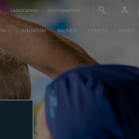
G
L'ASSOCIATION
NOS FORMATIONS
ON
AQUAGYM
BALNEO
FITNESS
TARIFS