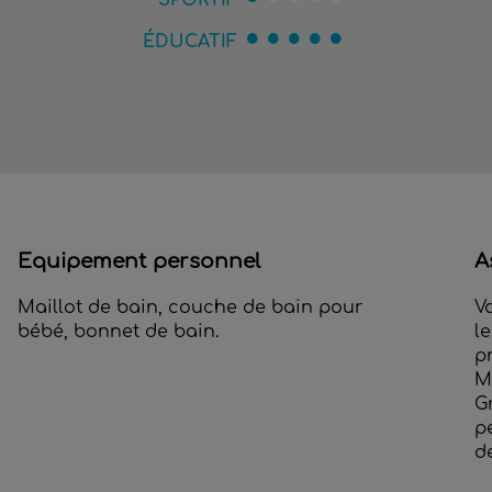
SPORTIF
ÉDUCATIF
Equipement personnel
A
Maillot de bain, couche de bain pour
V
bébé, bonnet de bain.
l
p
M
G
p
de