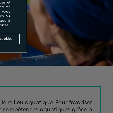
ies et
esurer
i vous
ces ou
iquant
okies.
cookies
c le milieu aquatique. Pour favoriser
s compétences aquatiques grâce à