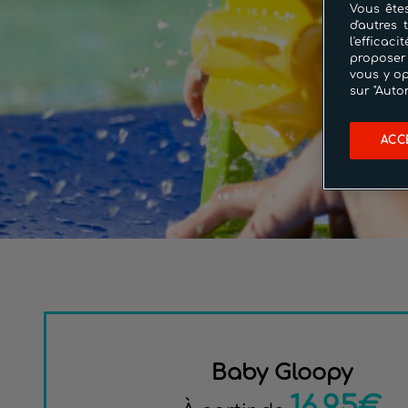
Vous êtes
d'autres 
l'effica
proposer
vous y op
sur "Auto
ACC
Baby Gloopy
16.95€