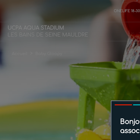
ONELIFE 18-3
UCPA AQUA STADIUM
LES BAINS DE SEINE MAULDRE
>
Accueil
Baby Gloopy
Bonjo
assoc