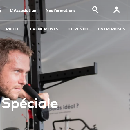
g
L'Association
Nos formations
PADEL
EVENEMENTS
LE RESTO
ENTREPRISES
 Spéciale