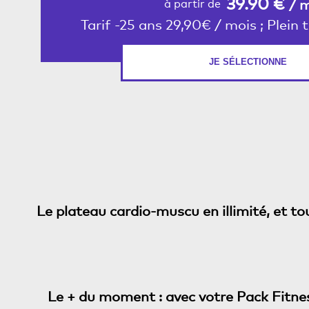
39.90 €
/ 
à partir de
Tarif -25 ans 29,90€ / mois ; Plein
JE SÉLECTIONNE
Le plateau cardio-muscu en illimité, et tou
Le + du moment : avec votre Pack Fitness 