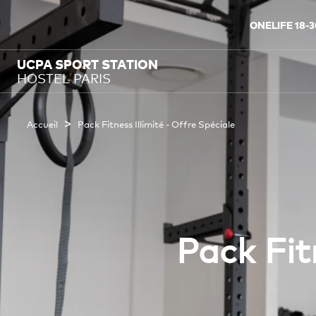
ONELIFE 18-3
UCPA SPORT STATION
HOSTEL PARIS
>
Accueil
Pack Fitness Illimité - Offre Spéciale
Pack Fit