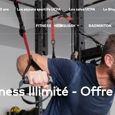
0 ans
Les séjours sportifs UCPA
Les colos UCPA
Le Blo
FITNESS
SQUASH
BADMINTON
ness Illimité - Offre