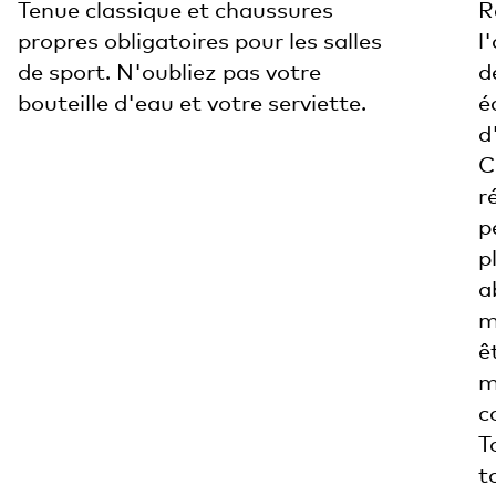
Tenue classique et chaussures
R
propres obligatoires pour les salles
l
de sport. N'oubliez pas votre
d
bouteille d'eau et votre serviette.
é
d
C
r
p
p
a
m
ê
m
c
T
t