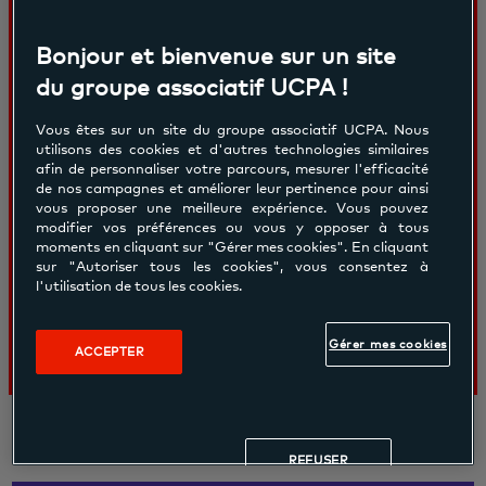
À partir de
290.00€
Bonjour et bienvenue sur un site
du groupe associatif UCPA !
Pour faire ses premiers pas au squash.
Vous êtes sur un site du groupe associatif UCPA. Nous
Poura apprendre et progresser plus
utilisons des cookies et d'autres technologies similaires
afin de personnaliser votre parcours, mesurer l'efficacité
facilement et rapidement avec le
de nos campagnes et améliorer leur pertinence pour ainsi
vous proposer une meilleure expérience. Vous pouvez
minipadel. Pour profiter de la dynamique
modifier vos préférences ou vous y opposer à tous
de groupe et se faire de nouveaux
moments en cliquant sur "Gérer mes cookies". En cliquant
sur "Autoriser tous les cookies", vous consentez à
copains
l'utilisation de tous les cookies.
Gérer mes cookies
ACCEPTER
REFUSER