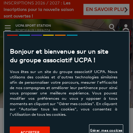
INSCRIPTIONS 2026 / 2027 :
Les
EN SAVOIR PLUS
inscriptions pour la nouvelle saison
sont ouvertes !
UCPA SPORT STATION
BORDEAUX I BRAZZA
Bonjour et bienvenue sur un site
du groupe associatif UCPA !
Règlement Intérieur
Vous êtes sur un site du groupe associatif UCPA. Nous
utilisons des cookies et d'autres technologies similaires
afin de personnaliser votre parcours, mesurer l'efficacité
de nos campagnes et améliorer leur pertinence pour ainsi
vous proposer une meilleure expérience. Vous pouvez
modifier vos préférences ou vous y opposer à tous
moments en cliquant sur "Gérer mes cookies". En cliquant
sur "Autoriser tous les cookies", vous consentez à
l'utilisation de tous les cookies.
REGLEMENT INTERIEUR
Gérer mes cookies
ACCEPTER