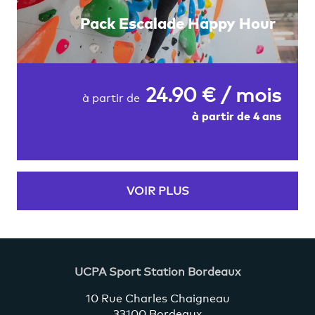
Pack Escalade Happy Hour
24.90 € / mois
à partir de
à partir de 4 ans
VOIR PLUS
UCPA Sport Station Bordeaux
10 Rue Charles Chaigneau
33100 Bordeaux