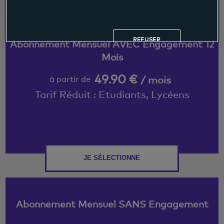
REFUSER
Abonnement Mensuel AVEC Engagement 12
Mois
49.90 €
/ mois
à partir de
Tarif Réduit : Etudiants, Lycéens
JE SÉLECTIONNE
Abonnement Mensuel SANS Engagement