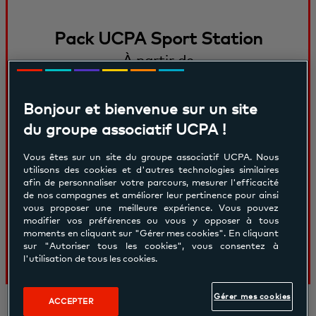
Pack UCPA Sport Station
À partir de
/ mois
49.90€
Bonjour et bienvenue sur un site
Pour découvrir de nouvelles sensations
du groupe associatif UCPA !
sportives dans un esprit Club. Pour varier
Vous êtes sur un site du groupe associatif UCPA. Nous
les terrains de jeux et s'ouvrir de
utilisons des cookies et d'autres technologies similaires
afin de personnaliser votre parcours, mesurer l'efficacité
nouveaux horizons. Pour bénéficier de
de nos campagnes et améliorer leur pertinence pour ainsi
nombreux avantages.
vous proposer une meilleure expérience. Vous pouvez
modifier vos préférences ou vous y opposer à tous
moments en cliquant sur "Gérer mes cookies". En cliquant
sur "Autoriser tous les cookies", vous consentez à
l'utilisation de tous les cookies.
Gérer mes cookies
ACCEPTER