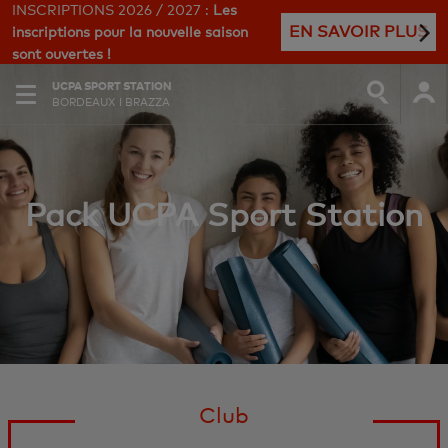
INSCRIPTIONS 2026 / 2027 :
Les
EN SAVOIR PLUS
inscriptions pour la nouvelle saison
sont ouvertes !
UCPA SPORT STATION
BORDEAUX I BRAZZA
Pack UCPA Sport Station
Club