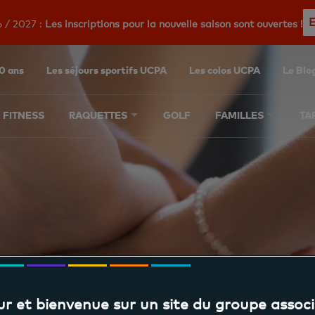
 / 2027 :
Les inscriptions pour la nouvelle saison sont ouvertes !
0 ans
Les séjours sportifs UCPA
Les colos UCPA
Le Blo
FITNESS
RAQUETTES
GOLF
FAMILLES
TA
Convention Fitnes
r et bienvenue sur un site du groupe associ