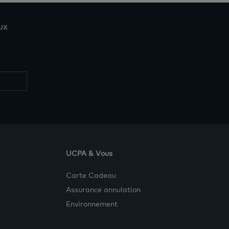
ux
Restez
informés
UCPA & Vous
Carte Cadeau
Assurance annulation
Environnement