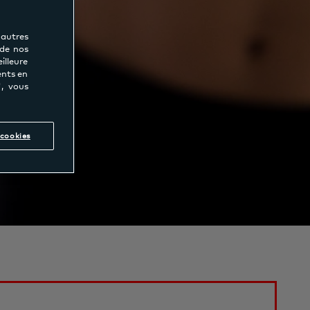
'autres
 de nos
lleure
ents en
", vous
cookies