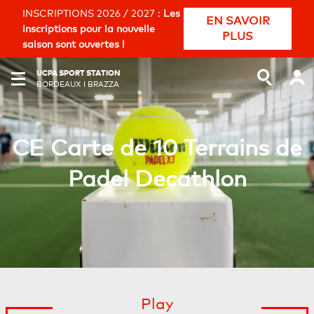
INSCRIPTIONS 2026 / 2027 :
Les
EN SAVOIR
inscriptions pour la nouvelle
PLUS
saison sont ouvertes !
UCPA SPORT STATION
BORDEAUX I BRAZZA
CE Carte de 10 Terrains de
Padel Decathlon
Play