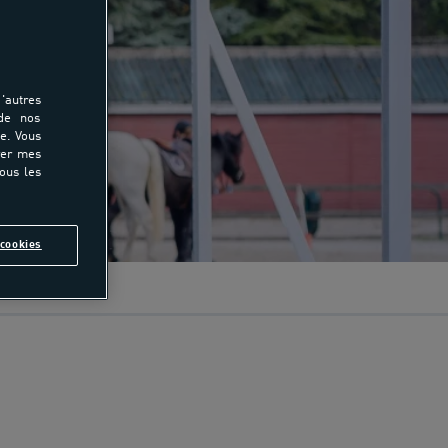
'autres
 de nos
e. Vous
rer mes
tous les
cookies