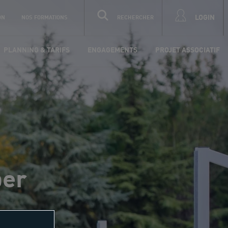
LOGIN
ON
NOS FORMATIONS
RECHERCHER
PLANNING & TARIFS
ENGAGEMENTS
PROJET ASSOCIATIF
per