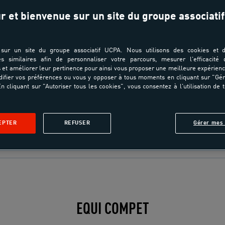
r et bienvenue sur un site du groupe associatif
sur un site du groupe associatif UCPA. Nous utilisons des cookies et d
es similaires afin de personnaliser votre parcours, mesurer l'efficacité
et améliorer leur pertinence pour ainsi vous proposer une meilleure expérienc
ifier vos préférences ou vous y opposer à tous moments en cliquant sur "Gé
n cliquant sur "Autoriser tous les cookies", vous consentez à l'utilisation de 
EPTER
REFUSER
Gérer mes 
Présentation
CSO
Equifun
Nos compétitions
EQUI COMPET