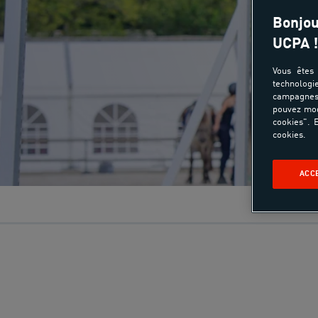
Bonjou
UCPA !
Vous êtes 
technologi
campagnes 
pouvez mod
cookies". E
cookies.
ACC