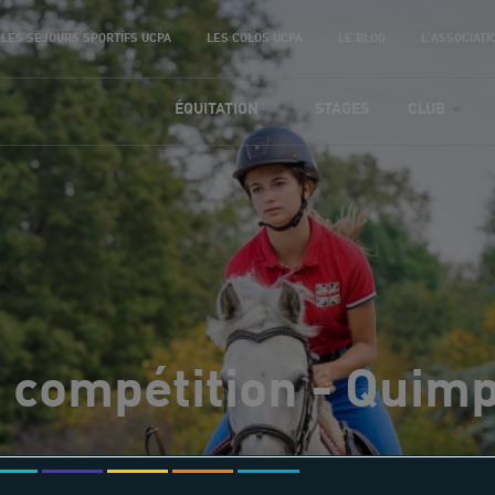
LES SÉJOURS SPORTIFS UCPA
LES COLOS UCPA
LE BLOG
L'ASSOCIATI
ÉQUITATION
STAGES
CLUB
 compétition - Quim