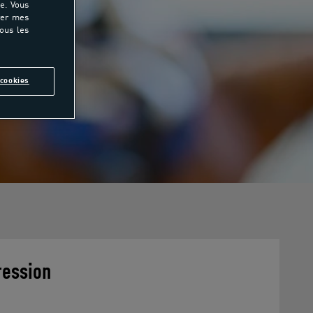
e. Vous
rer mes
tous les
cookies
ression