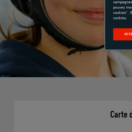
campagnes 
pouvez mod
cookies". E
cookies.
ACC
Carte 