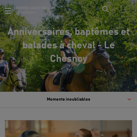
CENTRE ÉQUESTRE UCPA
LE CHESNOY
Anniversaires, baptêmes et
balades à cheval - Le
Chesnoy
Moments inoubliables