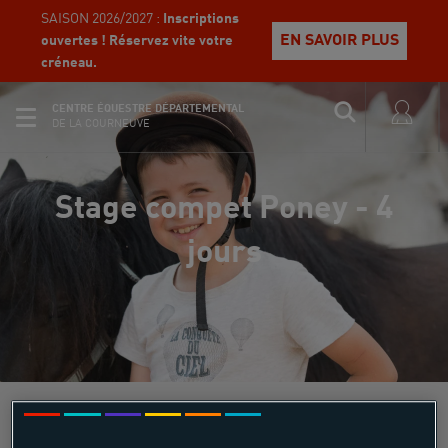
SAISON 2026/2027 :
Inscriptions
EN SAVOIR PLUS
ouvertes ! Réservez vite votre
créneau.
CENTRE ÉQUESTRE DÉPARTEMENTAL
DE LA COURNEUVE
Stage compet Poney - 4
jours
Équi Start