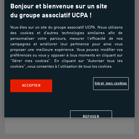
Bonjour et bienvenue sur un site
du groupe associatif UCPA !
Stage compet Poney - 4 jours
Vous êtes sur un site du groupe associatif UCPA. Nous utilisons
Découverte
des cookies et d'autres technologies similaires afin de
personnaliser votre parcours, mesurer l'efficacité de nos
À partir de
campagnes et améliorer leur pertinence pour ainsi vous
proposer une meilleure expérience. Vous pouvez modifier vos
240.00€
préférences ou vous y opposer à tous moments en cliquant sur
"Gérer mes cookies". En cliquant sur "Autoriser tous les
cookies", vous consentez à l'utilisation de tous les cookies.
Pour découvrir l'équitation
Gérer mes cookies
ACCEPTER
Pour passer un moment avec un poney
Pour créer une relation avec l'équidé
REFUSER