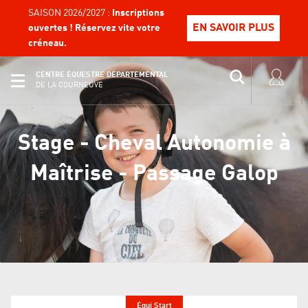
SAISON 2026/2027 :
Inscriptions
EN SAVOIR PLUS
ouvertes ! Réservez vite votre
créneau.
CENTRE ÉQUESTRE DÉPARTEMENTAL
DE LA COURNEUVE
Stage - Cheval Autonomie à
Maîtrise - Passage Galop
Équi Start