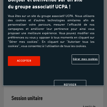
Bonjour et bienvenue sur un site
Découverte
du groupe associatif UCPA !
À partir de
Vous êtes sur un site du groupe associatif UCPA. Nous utilisons
29.00€
des cookies et d'autres technologies similaires afin de
personnaliser votre parcours, mesurer l'efficacité de nos
campagnes et améliorer leur pertinence pour ainsi vous
proposer une meilleure expérience. Vous pouvez modifier vos
préférences ou vous y opposer à tous moments en cliquant sur
Pour découvrir l'équitation
"Gérer mes cookies". En cliquant sur "Autoriser tous les
cookies", vous consentez à l'utilisation de tous les cookies.
Pour passer un moment avec un poney
Gérer mes cookies
ACCEPTER
Pour créer une relation avec l'équidé
REFUSER
Session unitaire
à partir de