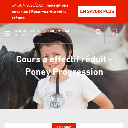
SAISON 2026/2027 :
Inscriptions
EN SAVOIR PLUS
ouvertes ! Réservez vite votre
créneau.
CENTRE ÉQUESTRE DÉPARTEMENTAL
DE LA COURNEUVE
Cours à effectif réduit -
Poney Progression
Équi Start