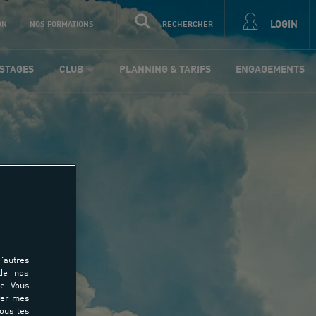
LOGIN
ON
NOS FORMATIONS
RECHERCHER
STAGES
CLUB
PLANNING & TARIFS
ENGAGEMENTS
land
'autres
 de nos
e. Vous
rer mes
tous les