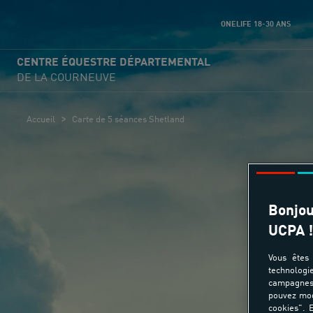
ONELIFE 18-30 ANS
CENTRE ÉQUESTRE DÉPARTEMENTAL
DE LA COURNEUVE
>
Accueil
Carte de 5 séances Shetland
Bonjou
UCPA !
Car
Vous êtes 
technologi
campagnes 
pouvez mod
cookies". E