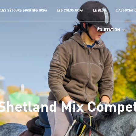
LES SÉJOURS SPORTIFS UCPA
LES COLOS UCPA
LE BLOG
L'ASSOCIATI
ÉQUITATION
hetland Mix Compet