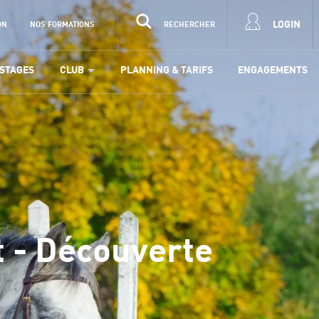
LOGIN
ON
NOS FORMATIONS
RECHERCHER
STAGES
CLUB
PLANNING & TARIFS
ENGAGEMENTS
 - Découverte