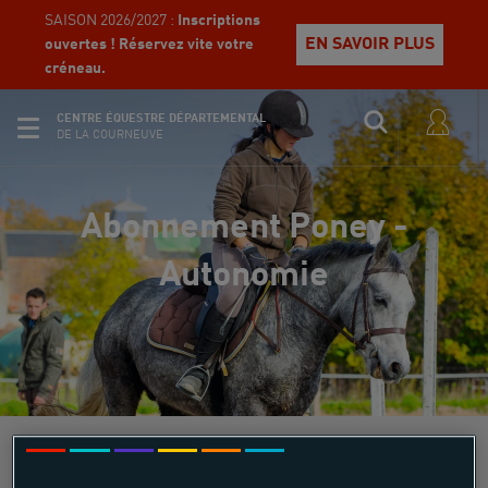
SAISON 2026/2027 :
Inscriptions
EN SAVOIR PLUS
ouvertes ! Réservez vite votre
créneau.
CENTRE ÉQUESTRE DÉPARTEMENTAL
DE LA COURNEUVE
Abonnement Poney -
Autonomie
Équi Compet'