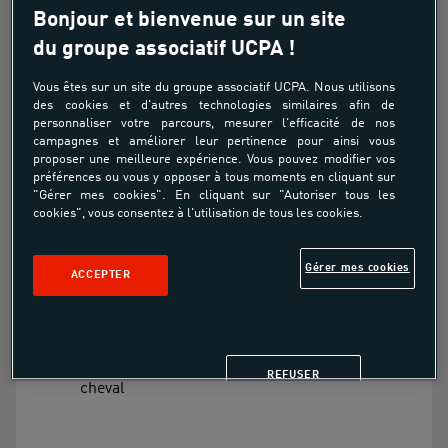
Bonjour et bienvenue sur un site
du groupe associatif UCPA !
Abonnement Poney - Autonomie
Vous êtes sur un site du groupe associatif UCPA. Nous utilisons
des cookies et d'autres technologies similaires afin de
À partir de
personnaliser votre parcours, mesurer l'efficacité de nos
campagnes et améliorer leur pertinence pour ainsi vous
654.50€
proposer une meilleure expérience. Vous pouvez modifier vos
préférences ou vous y opposer à tous moments en cliquant sur
"Gérer mes cookies". En cliquant sur "Autoriser tous les
cookies", vous consentez à l'utilisation de tous les cookies.
Pour enchainer un parcours de sauts,
aborder les différents profils d'obstacles de
cross etc.
Gérer mes cookies
ACCEPTER
Pour s'initier à la compétition en concours
complet d’équitation : CCE
Pour s’occuper et faire les soins de son
REFUSER
cheval