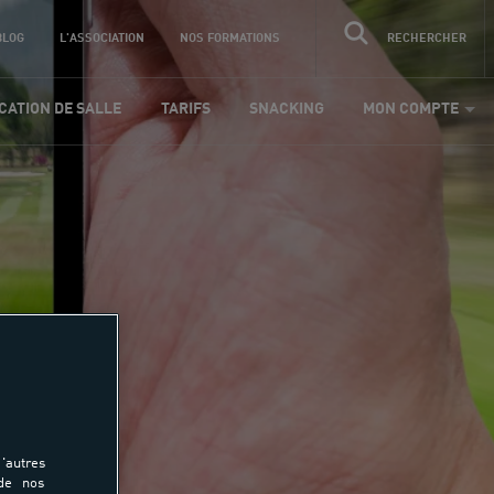
BLOG
L'ASSOCIATION
NOS FORMATIONS
RECHERCHER
CATION DE SALLE
TARIFS
SNACKING
MON COMPTE
'autres
 de nos