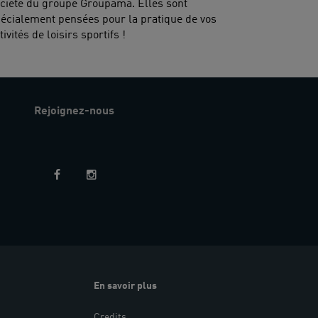
ciété du groupe Groupama. Elles sont
écialement pensées pour la pratique de vos
tivités de loisirs sportifs !
Rejoignez-nous
En savoir plus
Credits