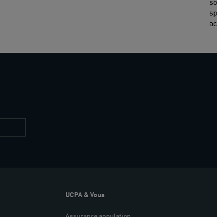
so
sp
ac
Restez
informés
UCPA & Vous
Assurance annulation