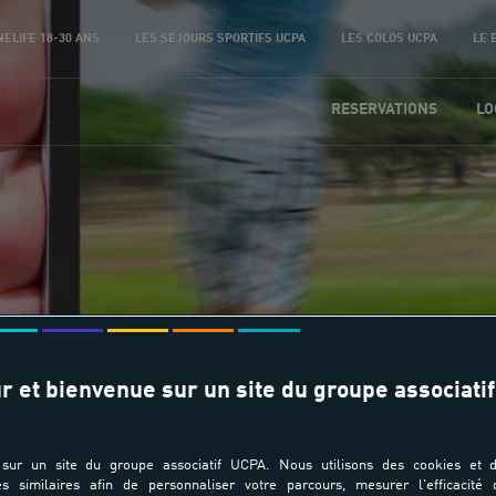
NELIFE 18-30 ANS
LES SÉJOURS SPORTIFS UCPA
LES COLOS UCPA
LE 
RESERVATIONS
LO
Analyse Vidéo
r et bienvenue sur un site du groupe associatif
sur un site du groupe associatif UCPA. Nous utilisons des cookies et d
es similaires afin de personnaliser votre parcours, mesurer l'efficacité