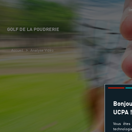
O
GOLF DE LA POUDRERIE
>
Accueil
Analyse Vidéo
Bonjou
UCPA !
Vous êtes 
technologi