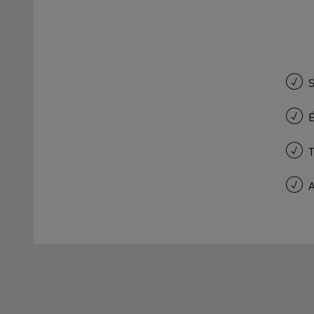
S
É
T
A