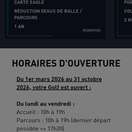
CARTE EAGLE
FO
RÉDUCTION SEAUX DE BALLE /
COU
PARCOURS
2 M
1 AN
EN SAVOIR PLUS
HORAIRES D'OUVERTURE
Du 1er mars 2026 au 31 octobre
2026, votre Golf est ouvert :
Du lundi au vendredi :
Accueil : 10h à 19h
Parcours : 10h à 19h (dernier départ
possible => 17h20)