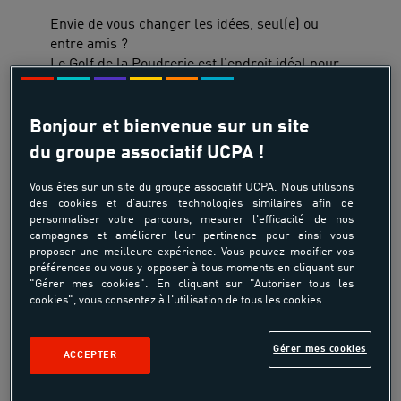
Envie de vous changer les idées, seul(e) ou
entre amis ?
Le Golf de la Poudrerie est l’endroit idéal pour
découvrir le golf en toute simplicité,
même si
vous n’en avez jamais fait !
Bonjour et bienvenue sur un site
Notre
practice
(stand de tir)
et notre green
du groupe associatif UCPA !
d'entraînement
(petits coups)
sont
ouverts à
tous
, que vous soyez
débutant
, curieux ou juste
Vous êtes sur un site du groupe associatif UCPA. Nous utilisons
en quête d’une activité en plein air.
des cookies et d'autres technologies similaires afin de
personnaliser votre parcours, mesurer l'efficacité de nos
Pas besoin de licence ni de matériel
: nous
campagnes et améliorer leur pertinence pour ainsi vous
vous mettons à disposition tout ce qu'il faut
proposer une meilleure expérience. Vous pouvez modifier vos
pour faire vos premiers swings dans une
préférences ou vous y opposer à tous moments en cliquant sur
ambiance décontractée, à petits prix (moins de
"Gérer mes cookies". En cliquant sur "Autoriser tous les
10€/personne)
cookies", vous consentez à l'utilisation de tous les cookies.
À noter :
Gérer mes cookies
ACCEPTER
- L’accès au parcours se fait sur réservation,
et exige d'avoir une petite expérience de jeu
ou d'être accompagné par un joueur