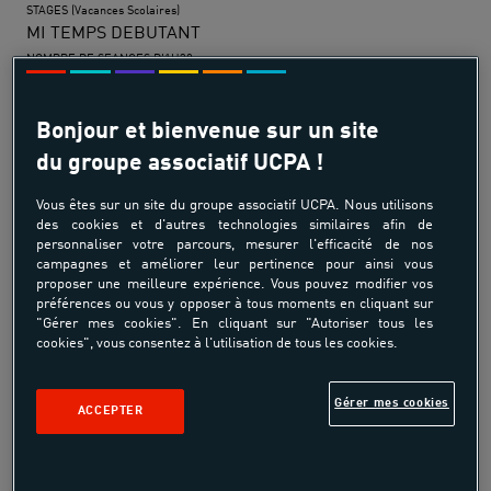
STAGES (Vacances Scolaires)
MI TEMPS DEBUTANT
NOMBRE DE SEANCES D'1H30
5 séances
204 €
Bonjour et bienvenue sur un site
STAGES (Vacances Scolaires)
du groupe associatif UCPA !
MI TEMPS PERFECTIONNEMENT
NOMBRE DE SEANCES D'1H30
Vous êtes sur un site du groupe associatif UCPA. Nous utilisons
5 séances
des cookies et d'autres technologies similaires afin de
personnaliser votre parcours, mesurer l'efficacité de nos
204 €
campagnes et améliorer leur pertinence pour ainsi vous
proposer une meilleure expérience. Vous pouvez modifier vos
préférences ou vous y opposer à tous moments en cliquant sur
ENSEIGNEMENT
"Gérer mes cookies". En cliquant sur "Autoriser tous les
cookies", vous consentez à l'utilisation de tous les cookies.
COURS
Gérer mes cookies
ACCEPTER
COURS INDIVIDUEL
DESCRIPTIF
30 minutes