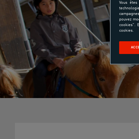
Vous êtes 
technologi
campagnes 
pouvez mod
cookies". E
cookies.
ACC