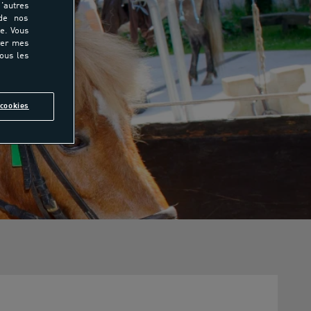
'autres
 de nos
e. Vous
rer mes
tous les
cookies