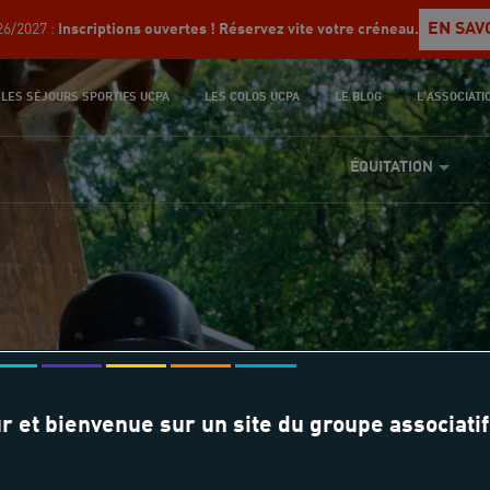
EN SAV
6/2027 :
Inscriptions ouvertes ! Réservez vite votre créneau.
LES SÉJOURS SPORTIFS UCPA
LES COLOS UCPA
LE BLOG
L'ASSOCIATI
ÉQUITATION
r et bienvenue sur un site du groupe associatif
nement Poney - Équi