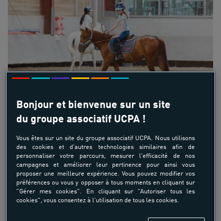
Bonjour et bienvenue sur un site
du groupe associatif UCPA !
UN PONEY CLUB
Vous êtes sur un site du groupe associatif UCPA. Nous utilisons
des cookies et d'autres technologies similaires afin de
personnaliser votre parcours, mesurer l'efficacité de nos
ACCESSIBLE À TOUS, À
campagnes et améliorer leur pertinence pour ainsi vous
proposer une meilleure expérience. Vous pouvez modifier vos
VAULX EN VÉLIN
préférences ou vous y opposer à tous moments en cliquant sur
"Gérer mes cookies". En cliquant sur "Autoriser tous les
Vous recherchez un poney club à Vaulx en Vélin pour
cookies", vous consentez à l'utilisation de tous les cookies.
commencer ou reprendre l’équitation ?