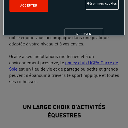
Gérer mes cookies
ACCEPTER
Situé au cœur de l’Hippodrome de Vaulx-en-Velin /
Villeurbanne, à
seulement 10 min de Lyon,
notre poney
club offre un cadre idéal pour tous les passionnés de
poney. Que vous soyez débutant, cavalier confirmé ou
simplement curieux de découvrir l’univers équestre,
REFUSER
notre équipe vous accompagne dans une pratique
adaptée à votre niveau et à vos envies.
Grâce à ses installations modernes et à un
environnement préservé, le
poney club UCPA Carré de
Soie
est un lieu de vie et de partage où petits et grands
peuvent s’épanouir à travers le sport hippique et toutes
ses richesses.
UN LARGE CHOIX D'ACTIVITÉS
ÉQUESTRES