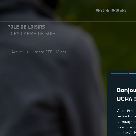
ONELIFE 18-30 ANS
POLE DE LOISIRS
UCPA CARRÉ DE SOIE
>
Accueil
Licence FFE -18 ans
Bonjou
UCPA !
Vous êtes 
technologi
campagnes 
pouvez mod
cookies". E