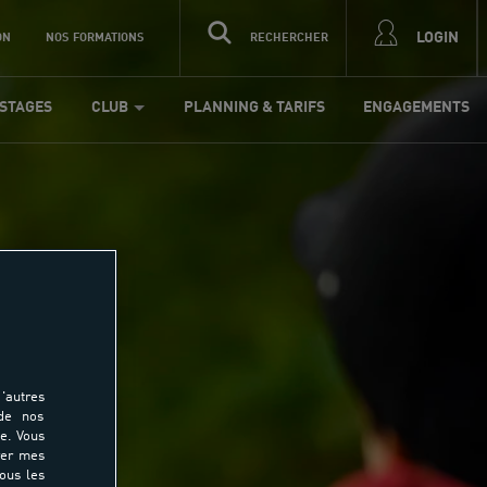
LOGIN
ON
NOS FORMATIONS
RECHERCHER
STAGES
CLUB
PLANNING & TARIFS
ENGAGEMENTS
'autres
 de nos
e. Vous
rer mes
tous les