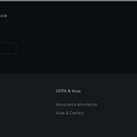
Soie
Restez
informés
UCPA & Vous
Assurance annulation
Aide & Contact