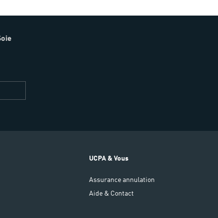
Soie
Restez
informés
UCPA & Vous
Assurance annulation
Aide & Contact