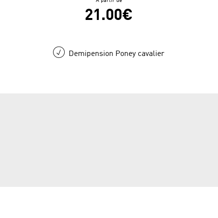
À partir de
21.00€
Demipension Poney cavalier