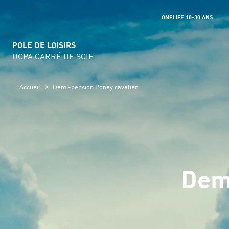
ONELIFE 18-30 ANS
POLE DE LOISIRS
UCPA CARRÉ DE SOIE
>
Accueil
Demi-pension Poney cavalier
Demi