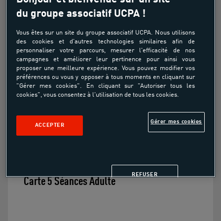
du groupe associatif UCPA !
Bientôt disponible
Vous êtes sur un site du groupe associatif UCPA. Nous utilisons
des cookies et d'autres technologies similaires afin de
personnaliser votre parcours, mesurer l'efficacité de nos
campagnes et améliorer leur pertinence pour ainsi vous
Pour découvrir, apprendre et progresser
proposer une meilleure expérience. Vous pouvez modifier vos
préférences ou vous y opposer à tous moments en cliquant sur
Pour renouveler les expériences
"Gérer mes cookies". En cliquant sur "Autoriser tous les
cookies", vous consentez à l'utilisation de tous les cookies.
Pour profiter de la dynamique de groupe
Gérer mes cookies
ACCEPTER
REFUSER
Carte 5 Séances Adulte 