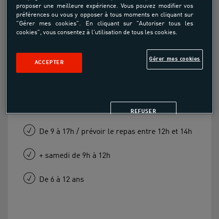
proposer une meilleure expérience. Vous pouvez modifier vos
préférences ou vous y opposer à tous moments en cliquant sur
"Gérer mes cookies". En cliquant sur "Autoriser tous les
À partir de
cookies", vous consentez à l'utilisation de tous les cookies.
276.00€
Gérer mes cookies
ACCEPTER
Stage durant les vacances d'été
5, 5 jours : Lundi, mardi, mercredi , jeudi ,
vendredi
REFUSER
De 9 à 17h / prévoir le repas entre 12h et 14h
+ samedi de 9h à 12h
De 6 à 12 ans