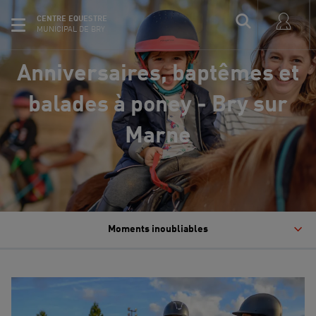
CENTRE EQUESTRE
MUNICIPAL DE BRY
Anniversaires, baptêmes et
balades à poney - Bry sur
Marne
Moments inoubliables