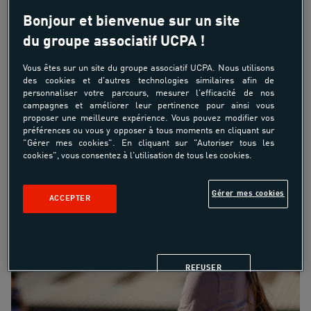
Le
centre équestre de Bry-sur-Marne
vous propose des
Bonjour et bienvenue sur un site
activités ludiques et immersives autour du poney et du
du groupe associatif UCPA !
cheval.
Vous êtes sur un site du groupe associatif UCPA. Nous utilisons
De l'initiation aux premières sensations équestres,
des cookies et d'autres technologies similaires afin de
chaque événement est conçu pour allier plaisir et
personnaliser votre parcours, mesurer l'efficacité de nos
campagnes et améliorer leur pertinence pour ainsi vous
découverte.
proposer une meilleure expérience. Vous pouvez modifier vos
préférences ou vous y opposer à tous moments en cliquant sur
"Gérer mes cookies". En cliquant sur "Autoriser tous les
cookies", vous consentez à l'utilisation de tous les cookies.
Gérer mes cookies
ACCEPTER
REFUSER