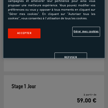
campagnes et améliorer leur pertinence pour ainsi vous
À partir de
proposer une meilleure expérience. Vous pouvez modifier vos
59.00€
préférences ou vous y opposer à tous moments en cliquant sur
"Gérer mes cookies". En cliquant sur "Autoriser tous les
cookies", vous consentez à l'utilisation de tous les cookies.
De 9h à 16h / prévoir repas du midi
Gérer mes cookies
ACCEPTER
De 6 à 12 ans
Niveau débutant
REFUSER
Stage 1 Jour
à partir de
59.00 €