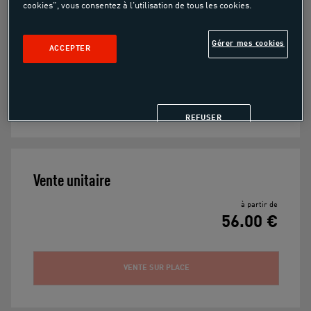
À partir de
cookies", vous consentez à l'utilisation de tous les cookies.
56.00€
Gérer mes cookies
ACCEPTER
Les ateliers du petit fermier
REFUSER
Vente unitaire
à partir de
56.00 €
VENTE SUR PLACE