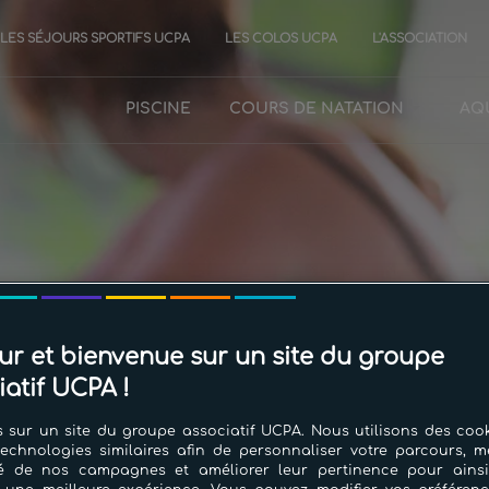
LES SÉJOURS SPORTIFS UCPA
LES COLOS UCPA
L'ASSOCIATION
PISCINE
COURS DE NATATION
AQ
ur et bienvenue sur un site du groupe
Séance Aquagym
iatif UCPA !
 sur un site du groupe associatif UCPA. Nous utilisons des cook
technologies similaires afin de personnaliser votre parcours, m
cité de nos campagnes et améliorer leur pertinence pour ains