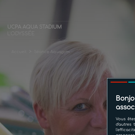
UCPA AQUA STADIUM
L'ODYSSÉE
>
Accueil
Séance Aquagym
Bonjo
assoc
Vous êtes
d'autres 
l'effica