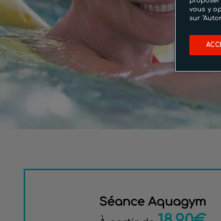
proposer
vous y op
sur "Auto
ACC
Séance Aquagym
18.90€