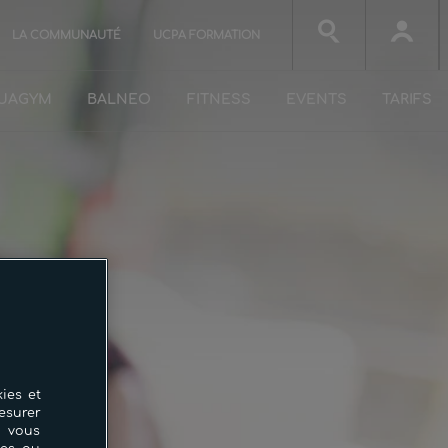
LA COMMUNAUTÉ
UCPA FORMATION
UAGYM
BALNEO
FITNESS
EVENTS
TARIFS
ies et
esurer
i vous