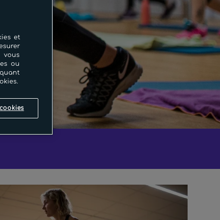
ies et
esurer
i vous
ces ou
iquant
okies.
cookies