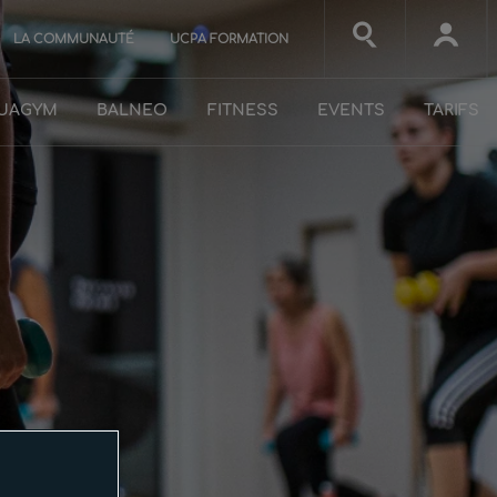
LA COMMUNAUTÉ
UCPA FORMATION
UAGYM
BALNEO
FITNESS
EVENTS
TARIFS