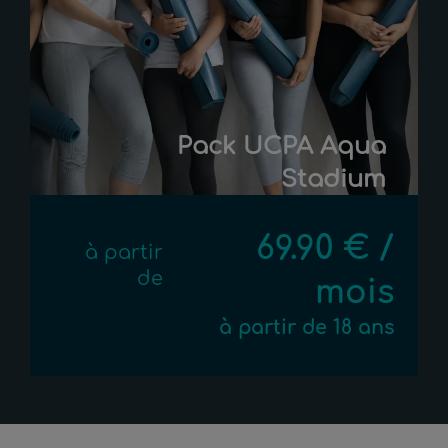
Pack UCPA Aqua
Stadium
69.90 € /
à partir
de
mois
à partir de 18 ans