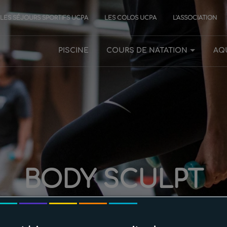
LES SÉJOURS SPORTIFS UCPA
LES COLOS UCPA
L'ASSOCIATION
PISCINE
COURS DE NATATION
AQ
BODY SCULPT