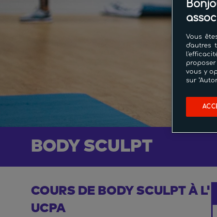
Bonjo
assoc
Vous êtes
d'autres 
l'effica
proposer
vous y op
sur "Auto
ACC
BODY SCULPT
COURS DE BODY SCULPT À L'
UCPA