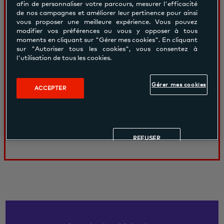
À partir de
afin de personnaliser votre parcours, mesurer l'efficacité
de nos campagnes et améliorer leur pertinence pour ainsi
20.00€
vous proposer une meilleure expérience. Vous pouvez
modifier vos préférences ou vous y opposer à tous
moments en cliquant sur "Gérer mes cookies". En cliquant
Matchs amicaux dans une ambiance
sur "Autoriser tous les cookies", vous consentez à
l'utilisation de tous les cookies.
conviviale et dynamique. Défi sportif
alliant agilité, cardio et plaisir du jeu.
Gérer mes cookies
Alternance de rencontres pour
ACCEPTER
progresser tout en s’amusant
REFUSER