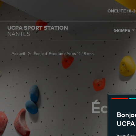
ONELIFE 18-3
UCPA SPORT STATION
GRIMPE
NANTES
>
Accueil
École d'Escalade Ados 14-18 ans
École 
Bonjou
UCPA 
Vous êtes 