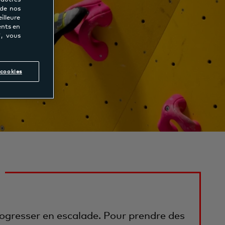
 de nos
lleure
ents en
", vous
cookies
rogresser en escalade. Pour prendre des