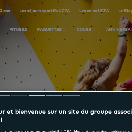
0 ans
Les séjours sportifs UCPA
Les colos UCPA
Le Blo
FITNESS
RAQUETTES
COURS
ANNIVERSAI
d'Escalade Ados 14
r et bienvenue sur un site du groupe associ
!
sur un site du groupe associatif UCPA. Nous utilisons des cookies et d