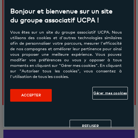
Classique
Bonjour et bienvenue sur un site
À partir de
du groupe associatif UCPA !
110.00€
Vous êtes sur un site du groupe associatif UCPA. Nous
utilisons des cookies et d'autres technologies similaires
afin de personnaliser votre parcours, mesurer l'efficacité
Pour suivre des cours cardio & renfo avec
de nos campagnes et améliorer leur pertinence pour ainsi
des coachs au top. Pour se booster gâce
vous proposer une meilleure expérience. Vous pouvez
modifier vos préférences ou vous y opposer à tous
à la dynamique du groupe. Pour débriefer
moments en cliquant sur "Gérer mes cookies". En cliquant
de la séance autour d'un verre .
sur "Autoriser tous les cookies", vous consentez à
l'utilisation de tous les cookies.
Gérer mes cookies
ACCEPTER
REFUSER