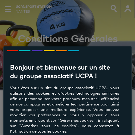
UCPA SPORT STATION
NANTES
Conditions Générales
d'Inscription
Bonjour et bienvenue sur un site
du groupe associatif UCPA !
Vous êtes sur un site du groupe associatif UCPA. Nous
utilisons des cookies et d'autres technologies similaires
afin de personnaliser votre parcours, mesurer l'efficacité
de nos campagnes et améliorer leur pertinence pour ainsi
CGV & bulletins d'inscription
vous proposer une meilleure expérience. Vous pouvez
modifier vos préférences ou vous y opposer à tous
Découvrez et téléchargez les conditions
moments en cliquant sur "Gérer mes cookies". En cliquant
sur "Autoriser tous les cookies", vous consentez à
générales de ventes pour les groupes et les
l'utilisation de tous les cookies.
individuels ainsi que les bulletins